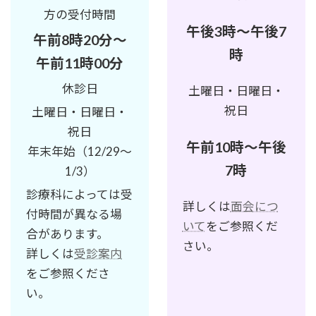
方の受付時間
午後3時～午後7
午前8時20分～
時
午前11時00分
休診日
土曜日・日曜日・
祝日
土曜日・日曜日・
祝日
午前10時～午後
年末年始（12/29～
7時
1/3）
診療科によっては受
詳しくは
面会につ
付時間が異なる場
いて
をご参照くだ
合があります。
さい。
詳しくは
受診案内
をご参照くださ
い。