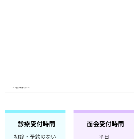
交通案内
駐車場のご利用について
市立病院情報誌「びょういん発」
ご寄附のお願い
院内案内図
地下1階案内図
1階案内図
2階案内図
診療受付時間
面会受付時間
初診・予約のない
平日