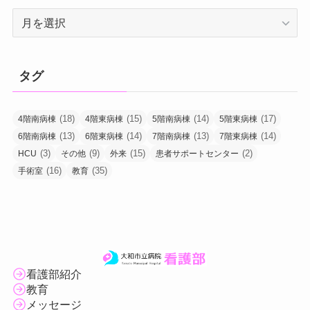
過
去
の
投
タグ
稿
(18)
(15)
(14)
(17)
4階南病棟
4階東病棟
5階南病棟
5階東病棟
(13)
(14)
(13)
(14)
6階南病棟
6階東病棟
7階南病棟
7階東病棟
(3)
(9)
(15)
(2)
HCU
その他
外来
患者サポートセンター
(16)
(35)
手術室
教育
看護部紹介
教育
メッセージ