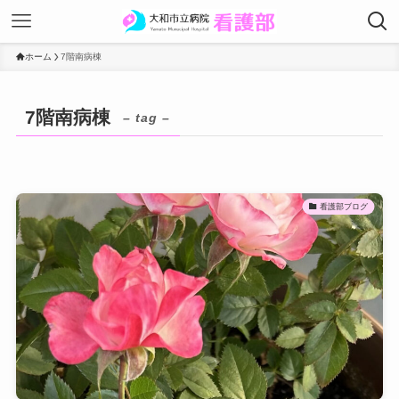
ホーム
7階南病棟
7階南病棟
– tag –
看護部ブログ