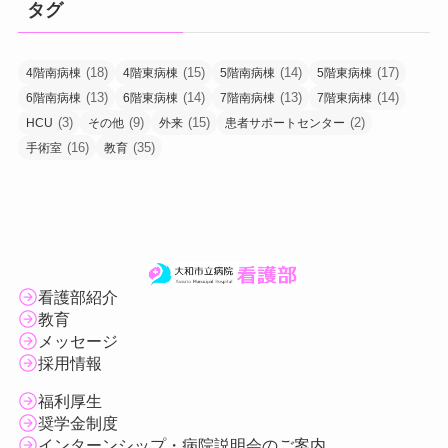
タグ
稿
(18)
(15)
(14)
(17)
4階南病棟
4階東病棟
5階南病棟
5階東病棟
(13)
(14)
(13)
(14)
6階南病棟
6階東病棟
7階南病棟
7階東病棟
(3)
(9)
(15)
(2)
HCU
その他
外来
患者サポートセンター
(16)
(35)
手術室
教育
看護部紹介
教育
メッセージ
採用情報
福利厚生
奨学金制度
インターンシップ・病院説明会のご案内