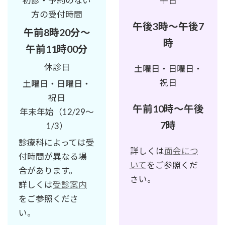
初診・予約のない
平日
方の受付時間
午後3時～午後7
午前8時20分～
時
午前11時00分
休診日
土曜日・日曜日・
祝日
土曜日・日曜日・
祝日
午前10時～午後
年末年始（12/29～
7時
1/3）
診療科によっては受
詳しくは
面会につ
付時間が異なる場
いて
をご参照くだ
合があります。
さい。
詳しくは
受診案内
をご参照くださ
い。